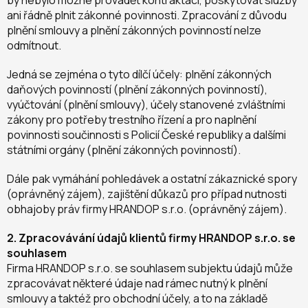
by nebylo možné provádět kontraktaci, poskytovat služby
ani řádně plnit zákonné povinnosti. Zpracování z důvodu
plnění smlouvy a plnění zákonných povinností nelze
odmítnout.
Jedná se zejména o tyto dílčí účely: plnění zákonných
daňových povinností (plnění zákonných povinností),
vyúčtování (plnění smlouvy), účely stanovené zvláštními
zákony pro potřeby trestního řízení a pro naplnění
povinnosti součinnosti s Policií České republiky a dalšími
státními orgány (plnění zákonných povinností).
Dále pak vymáhání pohledávek a ostatní zákaznické spory
(oprávněný zájem), zajištění důkazů pro případ nutnosti
obhajoby práv firmy HRANDOP s.r.o. (oprávněný zájem).
2. Zpracovávání údajů klientů firmy HRANDOP s.r.o. se
souhlasem
Firma HRANDOP s.r.o. se souhlasem subjektu údajů může
zpracovávat některé údaje nad rámec nutný k plnění
smlouvy a taktéž pro obchodní účely, a to na základě