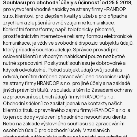
Souhlasu pro obchodní účely s účinností od 25.5.2018
,
pro vytvoření vhodné nabídky ze strany firmy HRANDOP
s.r.o. klientovi, pro zlepšení kvality služeb a pro případné
zrychlení a zlepšení úrovně vzájemné komunikace.
Konkrétní forma/formy, např. telefonicky, písemně,
prostřednictvím internetové reklamy, formou elektronické
komunikace, je vždy ve svobodné dispozici subjektu údajů,
který případný souhlas uděluje. Správce provádí pro
oslovení klientů s vhodnými nabídkami pouze nezbytně
nutné zpracování. Poskytnutí souhlasu je dobrovolné a
kdykoli odvolatelné. Pokud subjekt údajů svůj souhlas
odvolá, není tím dotčeno zpracování jeho osobních údajů
ze strany firmy HRANDOP s.r.o. pro jiné účely a na základě
jiných právních titulů, v souladu s těmito Zásadami ochrany
a zpracování osobních údajů firmy HRANDOP s.r.o.
Obchodní sdělení lze zasílat jednak na kontakty našich
klientů z titulu oprávněného zájmu firmy HRANDOP s.r.o. a
to jen do doby vyslovení případného nesouhlasu klienta.
Nebo na základě výslovného souhlasu se zpracováním
osobních údajů pro obchodní účely. V zaslaných