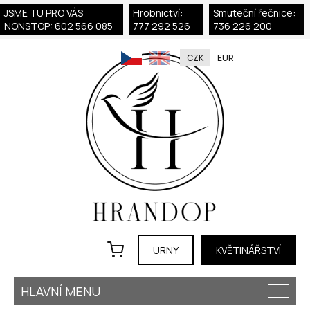
JSME TU PRO VÁS
Hrobnictví:
Smuteční řečnice:
NONSTOP: 602 566 085
777 292 526
736 226 200
CZK
EUR
URNY
KVĚTINÁŘSTVÍ
HLAVNÍ MENU