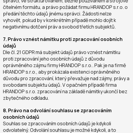
správci, ve strukturovaném, běžně používaném a strojově
čitelném formátu, a právo požádat firmu HRANDOP s.r.o. o
předání těchto údajů jinému správci. Žádosti nelze
vyhovět, pokud by v konkrétním případě mohlo dojít k
negativnímu dotčení práv a svobod třetích subjektů.
7. Právo vznést námitku proti zpracování osobních
údajů
Dle čl. 21 GDPR má subjekt údajů právo vznést námitku
proti zpracování jeho osobních údajů z důvodu
oprávněného zájmu firmy HRANDOP s.r.o.. Pak je na firmě
HRANDOP s.r.o., aby prokázala existenci oprávněného
důvodu pro zpracování, který převažuje nad zájmy, právy a
svobodami subjektu údajů. V opačném případě firma
HRANDOP s.r.o. zpracování na základě námitky ukončí bez
zbytečného odkladu.
8. Právo na odvolání souhlasu se zpracováním
osobních údajů
Souhlas se zpracováním osobních údajů je kdykoli
odvolatelný. Odvolání souhlasu je možné kdykoli, a to