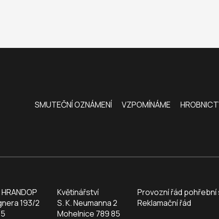
SMUTEČNÍ OZNÁMENÍ
VZPOMÍNÁME
HROBNICT
a HRANDOP
Květinářství
Provozní řád pohřební 
gnera 193/2
S. K. Neumanna 2
Reklamační řád
85
Mohelnice 789 85