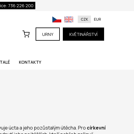
ice: 736 226 200
CZK
EUR
URNY
KVĚTINÁŘSTVÍ
TALÉ
KONTAKTY
vuje úcta a jeho pozůstalým útěcha. Pro
církevní