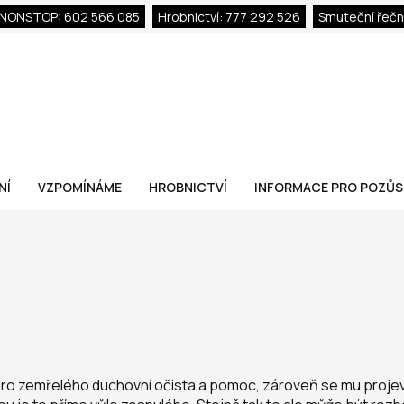
 NONSTOP: 602 566 085
Hrobnictví: 777 292 526
Smuteční řečn
NÍ
VZPOMÍNÁME
HROBNICTVÍ
INFORMACE PRO POZŮS
e pro zemřelého duchovní očista a pomoc, zároveň se mu proje