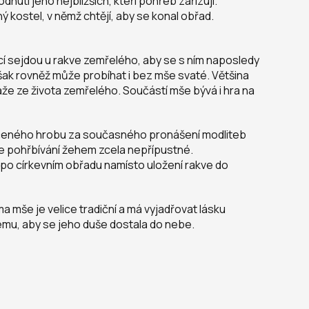
nutí jeho nejbližších, kteří pohřeb zařizují.
šný kostel, v němž chtějí, aby se konal obřad.
hlící sejdou u rakve zemřelého, aby se s ním naposledy
ak rovněž může probíhat i bez mše svaté. Většina
že ze života zemřelého. Součástí mše bývá i hra na
určeného hrobu za současného pronášení modliteb
ce pohřbívání žehem zcela nepřípustné.
e po církevním obřadu namísto uložení rakve do
a mše je velice tradiční a má vyjadřovat lásku
lému, aby se jeho duše dostala do nebe.