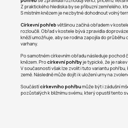
pohřeb
se zpravidla rozhodují věřící, přičemž většin
Z praktického hlediska by se příbuzní zemřelého, kteř
S místním knězem je nezbytné dohodnout volný termí
Církevní pohřeb
většinou začíná obřadem v kostele č
rozloučili. Obřad v kostele bývá zpravidla doprováze
kněží umožňuje, aby se rodina zapojila do průběhu 
varhany.
Po samotném církevním obřadu následuje pochod či 
knězem. Pro
církevní pohřby
je typické, že je rak
V současnosti však lze zvolit i tuto variantu pohřb
země. Následně může dojít i k uložení urny na zvolen
Součástí
církevního pohřbu
může být i zádušní mše,
pozůstalých k bližnímu svému, který opustil tento 