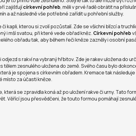
ou je to přímo vůle zesnulého. Stejně tak to ale může být rozhod
í zajišťují
církevní pohřeb
, měli v prvé řadě obrátit na příslu
n a až následně vše potřebné zařídit u pohřební služby.
i kapli, kterou si zvolí pozůstalí. Zde se všichni blízcí a truc
ný i mší svatou, při které vede obřad kněz.
Církevní pohřeb
vš
celého obřadu tak, aby během řeči kněze zazněly i osobní pasá
odjezd s rakví na vybraný hřbitov. Zde je rakev uložena do 
ev s tělem zesnulého uložena do země. Svého času bylo dokon
u, která je spojena s církevním obřadem. Kremace tak následuj
é místo za účasti kněze.
 která se zpravidla koná až po uložení rakve či urny. Tato form
svět. Věřící jsou přesvědčeni, že touto formou pomáhají zesnu